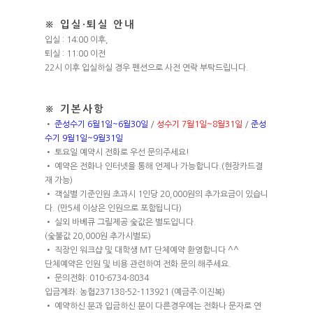
※ 입실·퇴실 안내
입실 : 14:00 이후,
퇴실 : 11:00 이전
22시 이후 입실하실 경우 펜션으로 사전 연락 부탁드립니다.
※ 기본사항
•
준성수기 6월1일~6월30일
/
성수기 7월1일~8월31일
/
준성
수기 9월1일~9월31일
• 토요일 예약시 전화로 우선 문의주세요!
• 예약은 전화나 인터넷을 통해 언제나 가능합니다.(현장카드결
재 가능)
• 객실별 기준인원 초과시 1인당 20,000원의 추가요금이 있습니
다. (만5세 이상은 인원으로 포함됩니다)
• 실외 바베큐 그릴제공 숯값은 별도입니다.
(숯불값 20,000원 추가시별도)
• 직장인 워크샵 및 대학생 MT 단체예약 환영합니다 ^^
단체예약은 인원 및 비용 관련하여 전화 문의 해주세요.
• 문의전화: 010-6734-8034
입금계좌: 농협237138-52-113921 (예금주:이진복)
• 예약하신 분과 입금하신 분이 다른경우에는 전화나 문자로 연